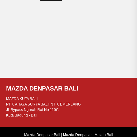
MAZDA DENPASAR BALI
MAZDA KUTA BALI
PT. CAHAYA SURYA BALI INTI CEMERLANG
Jl. Bypass Ngurah Rai No.110C
Kuta Badung - Bali
Mazda Denpasar Bali | Mazda Denpasar | Mazda Bali